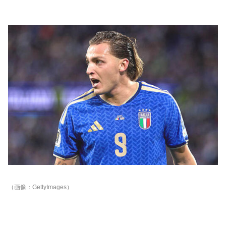
（画像：GettyImages）