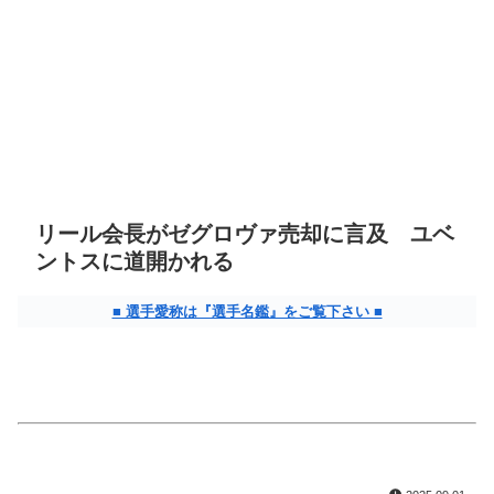
リール会長がゼグロヴァ売却に言及 ユベ
ントスに道開かれる
■ 選手愛称は『選手名鑑』をご覧下さい ■