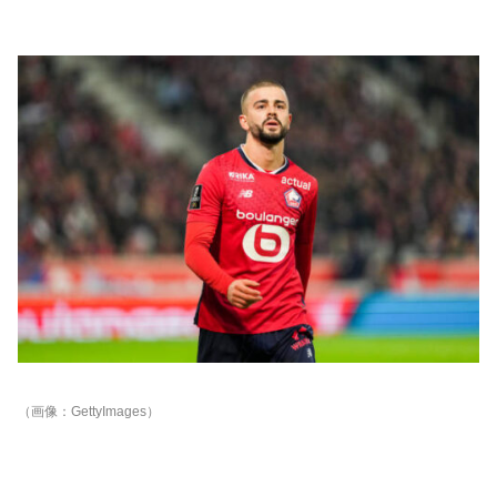
（画像：GettyImages）