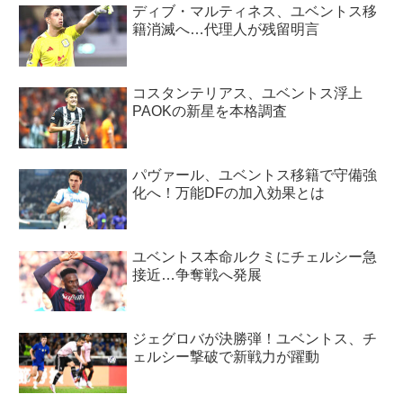
ディブ・マルティネス、ユベントス移
籍消滅へ…代理人が残留明言
コスタンテリアス、ユベントス浮上
PAOKの新星を本格調査
パヴァール、ユベントス移籍で守備強
化へ！万能DFの加入効果とは
ユベントス本命ルクミにチェルシー急
接近…争奪戦へ発展
ジェグロバが決勝弾！ユベントス、チ
ェルシー撃破で新戦力が躍動