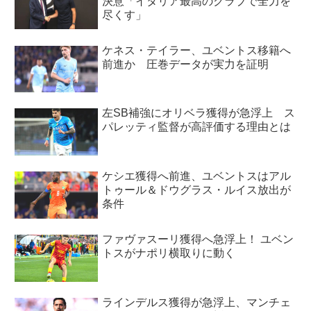
決意「イタリア最高のクラブで全力を
尽くす」
ケネス・テイラー、ユベントス移籍へ
前進か 圧巻データが実力を証明
左SB補強にオリベラ獲得が急浮上 ス
パレッティ監督が高評価する理由とは
ケシエ獲得へ前進、ユベントスはアル
トゥール＆ドウグラス・ルイス放出が
条件
ファヴァスーリ獲得へ急浮上！ ユベン
トスがナポリ横取りに動く
ラインデルス獲得が急浮上、マンチェ