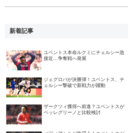
新着記事
ユベントス本命ルクミにチェルシー急
接近…争奪戦へ発展
ジェグロバが決勝弾！ユベントス、チ
ェルシー撃破で新戦力が躍動
ザークツィ獲得へ前進？ユベントスが
ペッレグリーノと比較検討