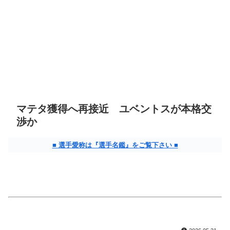
マテタ獲得へ再接近 ユベントスが本格交
渉か
■ 選手愛称は『選手名鑑』をご覧下さい ■