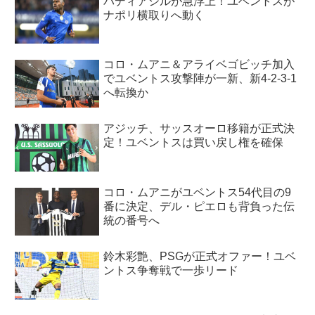
バディアシルが急浮上！ユベントスが
ナポリ横取りへ動く
コロ・ムアニ＆アライベゴビッチ加入
でユベントス攻撃陣が一新、新4-2-3-1
へ転換か
アジッチ、サッスオーロ移籍が正式決
定！ユベントスは買い戻し権を確保
コロ・ムアニがユベントス54代目の9
番に決定、デル・ピエロも背負った伝
統の番号へ
鈴木彩艶、PSGが正式オファー！ユベ
ントス争奪戦で一歩リード