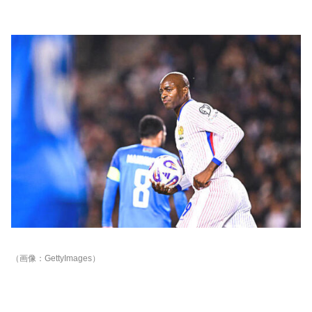
（画像：GettyImages）