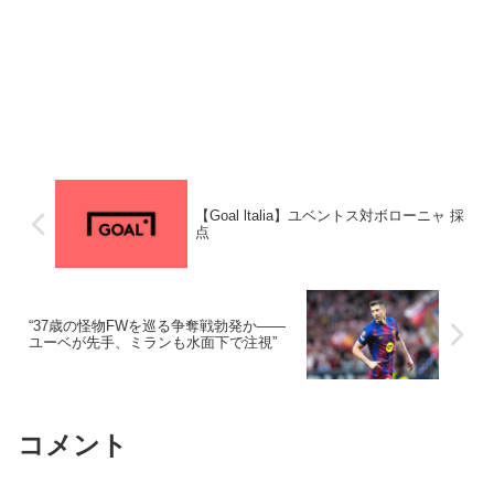
【Goal ltalia】ユベントス対ボローニャ 採
点
“37歳の怪物FWを巡る争奪戦勃発か――
ユーベが先手、ミランも水面下で注視”
コメント