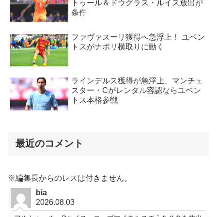
トゥール＆ドウグラス・ルイス放出が
条件
ファヴァスーリ獲得へ急浮上！ ユベン
トスがナポリ横取りに動く
ラインデルス獲得が急浮上、マンチェ
スター・Cがレンタル容認ならユベン
トス本格参戦
最近のコメント
※編集長からのレスは付きません。
bia
2026.08.03