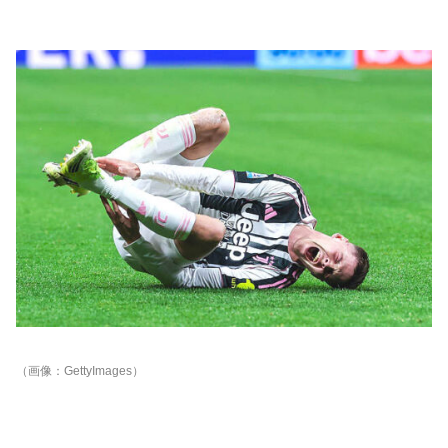
（画像：GettyImages）