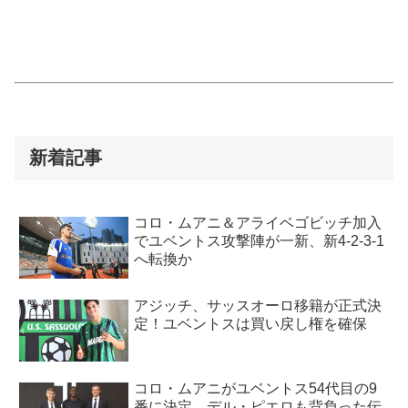
新着記事
コロ・ムアニ＆アライベゴビッチ加入
でユベントス攻撃陣が一新、新4-2-3-1
へ転換か
アジッチ、サッスオーロ移籍が正式決
定！ユベントスは買い戻し権を確保
コロ・ムアニがユベントス54代目の9
番に決定、デル・ピエロも背負った伝