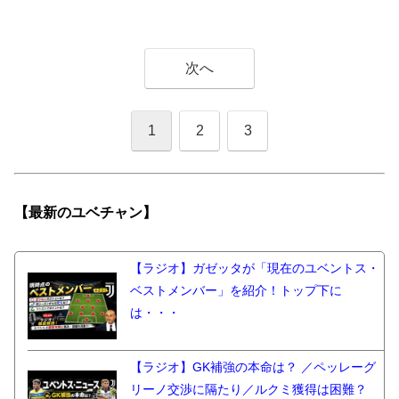
次へ
1
2
3
【最新の
ユベチャン】
【ラジオ】ガゼッタが「現在のユベントス・
ベストメンバー」を紹介！トップ下に
は・・・
【ラジオ】GK補強の本命は？ ／ペッレーグ
リーノ交渉に隔たり／ルクミ獲得は困難？