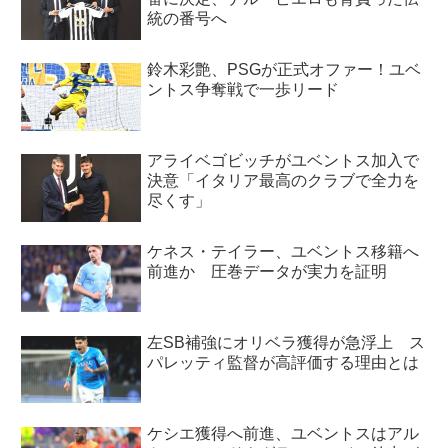
統の番号へ
鈴木彩艶、PSGが正式オファー！ユベ
ントス争奪戦で一歩リード
アライベゴビッチがユベントス加入で
決意「イタリア最高のクラブで全力を
尽くす」
ケネス・テイラー、ユベントス移籍へ
前進か 圧巻データが実力を証明
左SB補強にオリベラ獲得が急浮上 ス
パレッティ監督が高評価する理由とは
ケシエ獲得へ前進、ユベントスはアル