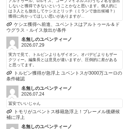
アルトゥール、Dルイス、コープマイネルスのうち２名を放出
しないと獲得できないということかなと思います。個人的に
は３人とも放出してケシエとリッチ（ミランで放出候補？）
獲得に向かってほしい思いがありますが...
ケシエ獲得へ前進、ユベントスはアルトゥール＆ド
ウグラス・ルイス放出が条件
名無しのユベンティーノ
2026.07.29
実力で見て、トルビンよりもザイオン。オバデビよりもザー
クツィー。編集長とは意見が違いますが、圧倒的に差がある
と思ってます。
トルビン獲得が急浮上 ユベントスが3000万ユーロの
条件確認
名無しのユベンティーノ
2026.07.24
冨安でいいじゃん
トモリがユベントス移籍急浮上！ブレーメル後継候
補に浮上
名無しのユベンティーノ