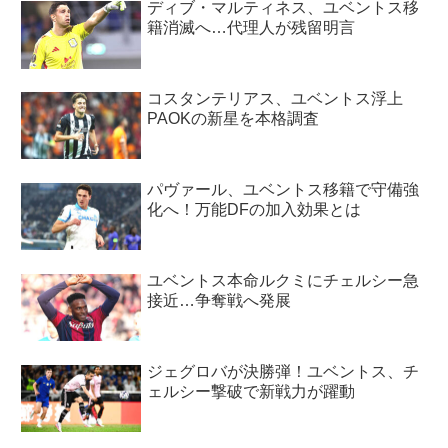
ディブ・マルティネス、ユベントス移
籍消滅へ…代理人が残留明言
コスタンテリアス、ユベントス浮上
PAOKの新星を本格調査
パヴァール、ユベントス移籍で守備強
化へ！万能DFの加入効果とは
ユベントス本命ルクミにチェルシー急
接近…争奪戦へ発展
ジェグロバが決勝弾！ユベントス、チ
ェルシー撃破で新戦力が躍動