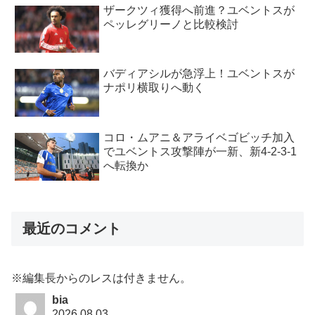
ザークツィ獲得へ前進？ユベントスが
ペッレグリーノと比較検討
バディアシルが急浮上！ユベントスが
ナポリ横取りへ動く
コロ・ムアニ＆アライベゴビッチ加入
でユベントス攻撃陣が一新、新4-2-3-1
へ転換か
最近のコメント
※編集長からのレスは付きません。
bia
2026.08.03