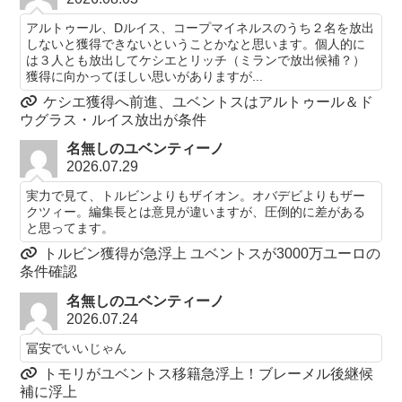
アルトゥール、Dルイス、コープマイネルスのうち２名を放出
しないと獲得できないということかなと思います。個人的に
は３人とも放出してケシエとリッチ（ミランで放出候補？）
獲得に向かってほしい思いがありますが...
ケシエ獲得へ前進、ユベントスはアルトゥール＆ド
ウグラス・ルイス放出が条件
名無しのユベンティーノ
2026.07.29
実力で見て、トルビンよりもザイオン。オバデビよりもザー
クツィー。編集長とは意見が違いますが、圧倒的に差がある
と思ってます。
トルビン獲得が急浮上 ユベントスが3000万ユーロの
条件確認
名無しのユベンティーノ
2026.07.24
冨安でいいじゃん
トモリがユベントス移籍急浮上！ブレーメル後継候
補に浮上