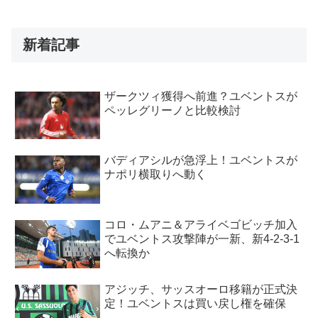
新着記事
ザークツィ獲得へ前進？ユベントスが
ペッレグリーノと比較検討
バディアシルが急浮上！ユベントスが
ナポリ横取りへ動く
コロ・ムアニ＆アライベゴビッチ加入
でユベントス攻撃陣が一新、新4-2-3-1
へ転換か
アジッチ、サッスオーロ移籍が正式決
定！ユベントスは買い戻し権を確保