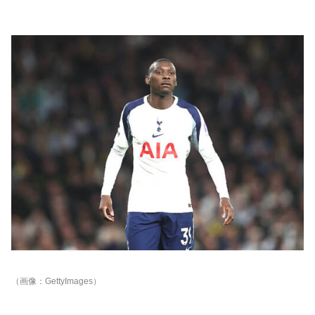
（画像：GettyImages）