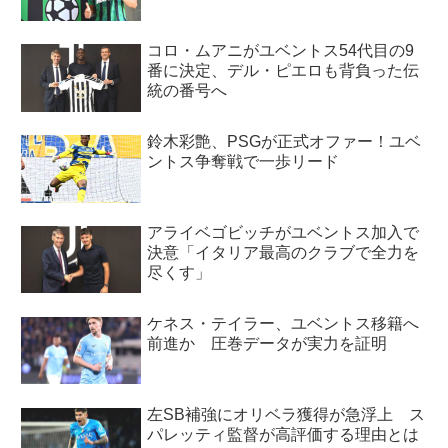
コロ・ムアニがユベントス54代目の9
番に決定、デル・ピエロも背負った伝
統の番号へ
鈴木彩艶、PSGが正式オファー！ユベ
ントス争奪戦で一歩リード
アライベゴビッチがユベントス加入で
決意「イタリア最高のクラブで全力を
尽くす」
ケネス・テイラー、ユベントス移籍へ
前進か 圧巻データが実力を証明
左SB補強にオリベラ獲得が急浮上 ス
パレッティ監督が高評価する理由とは