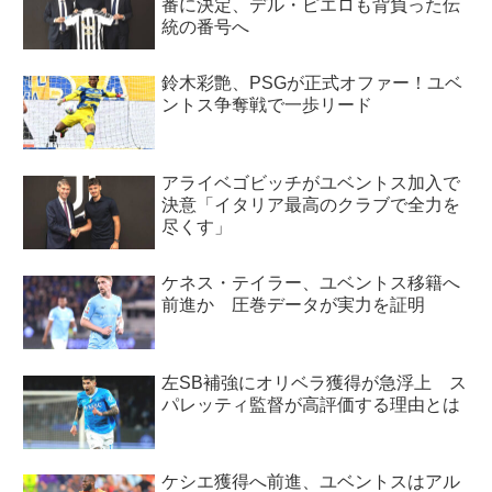
番に決定、デル・ピエロも背負った伝
統の番号へ
鈴木彩艶、PSGが正式オファー！ユベ
ントス争奪戦で一歩リード
アライベゴビッチがユベントス加入で
決意「イタリア最高のクラブで全力を
尽くす」
ケネス・テイラー、ユベントス移籍へ
前進か 圧巻データが実力を証明
左SB補強にオリベラ獲得が急浮上 ス
パレッティ監督が高評価する理由とは
ケシエ獲得へ前進、ユベントスはアル