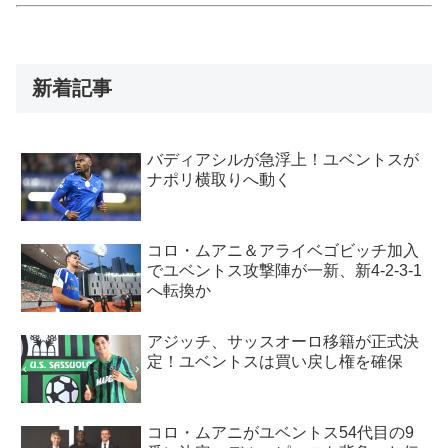
新着記事
バディアシルが急浮上！ユベントスが
ナポリ横取りへ動く
コロ・ムアニ＆アライベゴビッチ加入
でユベントス攻撃陣が一新、新4-2-3-1
へ転換か
アジッチ、サッスオーロ移籍が正式決
定！ユベントスは買い戻し権を確保
コロ・ムアニがユベントス54代目の9