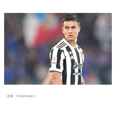
（画像：GettyImages）