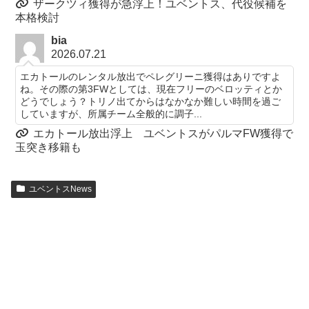
ザークツィ獲得が急浮上！ユベントス、代役候補を
本格検討
bia
2026.07.21
エカトールのレンタル放出でペレグリーニ獲得はありですよ
ね。その際の第3FWとしては、現在フリーのベロッティとか
どうでしょう？トリノ出てからはなかなか難しい時間を過ご
していますが、所属チーム全般的に調子...
エカトール放出浮上 ユベントスがパルマFW獲得で
玉突き移籍も
ユベントスNews