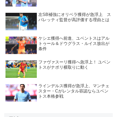
左SB補強にオリベラ獲得が急浮上 ス
パレッティ監督が高評価する理由とは
ケシエ獲得へ前進、ユベントスはアル
トゥール＆ドウグラス・ルイス放出が
条件
ファヴァスーリ獲得へ急浮上！ ユベン
トスがナポリ横取りに動く
ラインデルス獲得が急浮上、マンチェ
スター・Cがレンタル容認ならユベン
トス本格参戦