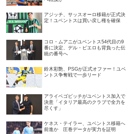
アジッチ、サッスオーロ移籍が正式決
定！ユベントスは買い戻し権を確保
コロ・ムアニがユベントス54代目の9
番に決定、デル・ピエロも背負った伝
統の番号へ
鈴木彩艶、PSGが正式オファー！ユベ
ントス争奪戦で一歩リード
アライベゴビッチがユベントス加入で
決意「イタリア最高のクラブで全力を
尽くす」
ケネス・テイラー、ユベントス移籍へ
前進か 圧巻データが実力を証明