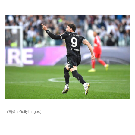
（画像：GettyImages）