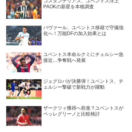
コスタンテリアス、ユベントス浮上
PAOKの新星を本格調査
パヴァール、ユベントス移籍で守備強
化へ！万能DFの加入効果とは
ユベントス本命ルクミにチェルシー急
接近…争奪戦へ発展
ジェグロバが決勝弾！ユベントス、チ
ェルシー撃破で新戦力が躍動
ザークツィ獲得へ前進？ユベントスが
ペッレグリーノと比較検討