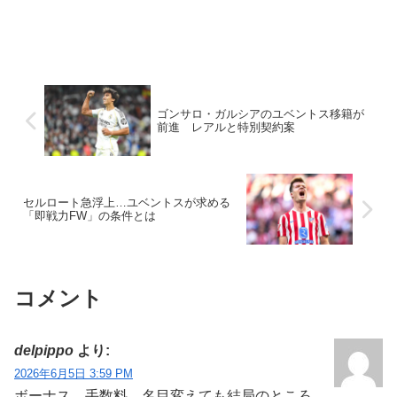
ゴンサロ・ガルシアのユベントス移籍が
前進 レアルと特別契約案
セルロート急浮上…ユベントスが求める
「即戦力FW」の条件とは
コメント
delpippo
より:
2026年6月5日 3:59 PM
ボーナス、手数料、名目変えても結局のところ、