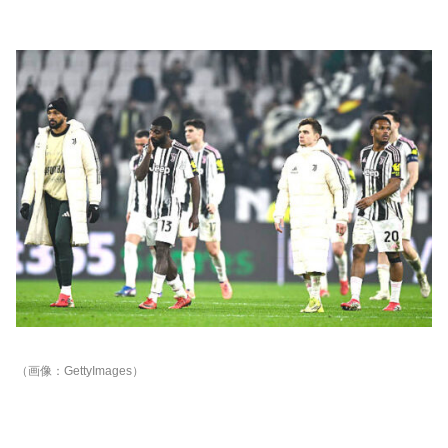
（画像：GettyImages）