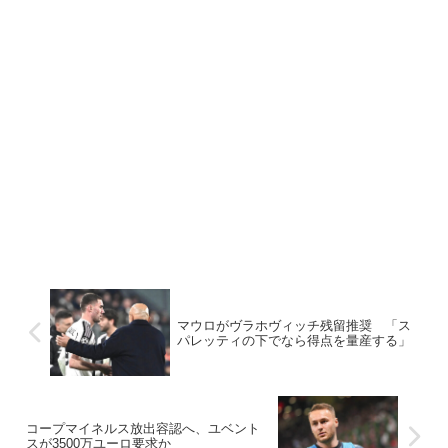
マウロがヴラホヴィッチ残留推奨 「ス
パレッティの下でなら得点を量産する」
コープマイネルス放出容認へ、ユベント
スが3500万ユーロ要求か