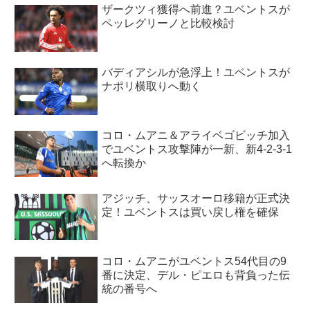
ザークツィ獲得へ前進？ユベントスが
ペッレグリーノと比較検討
バディアシルが急浮上！ユベントスが
ナポリ横取りへ動く
コロ・ムアニ＆アライベゴビッチ加入
でユベントス攻撃陣が一新、新4-2-3-1
へ転換か
アジッチ、サッスオーロ移籍が正式決
定！ユベントスは買い戻し権を確保
コロ・ムアニがユベントス54代目の9
番に決定、デル・ピエロも背負った伝
統の番号へ