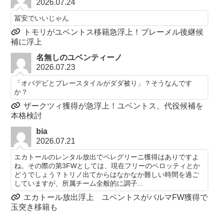
2026.07.24
冨安でいいじゃん
トモリがユベントス移籍急浮上！ブレーメル後継候
補に浮上
名無しのユベンティーノ
2026.07.23
「オバデビとプレースタイルがダダ被り」？そうなんです
か？
ザークツィ獲得が急浮上！ユベントス、代役候補を
本格検討
bia
2026.07.21
エカトールのレンタル放出でペレグリーニ獲得はありですよ
ね。その際の第3FWとしては、現在フリーのベロッティとか
どうでしょう？トリノ出てからはなかなか難しい時間を過ご
していますが、所属チーム全般的に調子...
エカトール放出浮上 ユベントスがパルマFW獲得で
玉突き移籍も