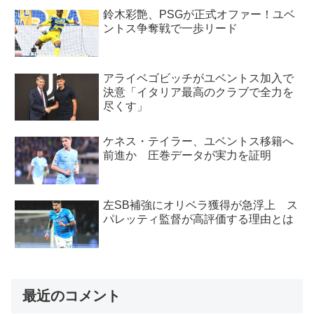
鈴木彩艶、PSGが正式オファー！ユベ
ントス争奪戦で一歩リード
アライベゴビッチがユベントス加入で
決意「イタリア最高のクラブで全力を
尽くす」
ケネス・テイラー、ユベントス移籍へ
前進か 圧巻データが実力を証明
左SB補強にオリベラ獲得が急浮上 ス
パレッティ監督が高評価する理由とは
最近のコメント