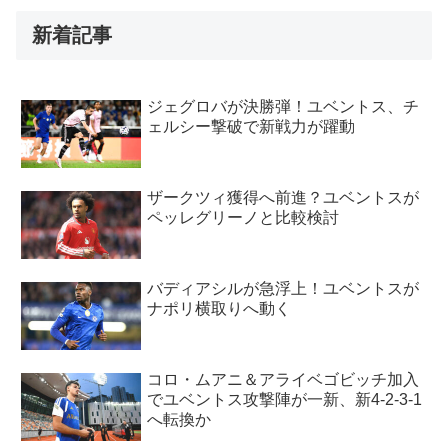
新着記事
ジェグロバが決勝弾！ユベントス、チ
ェルシー撃破で新戦力が躍動
ザークツィ獲得へ前進？ユベントスが
ペッレグリーノと比較検討
バディアシルが急浮上！ユベントスが
ナポリ横取りへ動く
コロ・ムアニ＆アライベゴビッチ加入
でユベントス攻撃陣が一新、新4-2-3-1
へ転換か