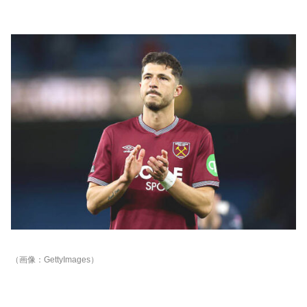
（画像：GettyImages）