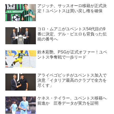
アジッチ、サッスオーロ移籍が正式決
定！ユベントスは買い戻し権を確保
コロ・ムアニがユベントス54代目の9
番に決定、デル・ピエロも背負った伝
統の番号へ
鈴木彩艶、PSGが正式オファー！ユベ
ントス争奪戦で一歩リード
アライベゴビッチがユベントス加入で
決意「イタリア最高のクラブで全力を
尽くす」
ケネス・テイラー、ユベントス移籍へ
前進か 圧巻データが実力を証明