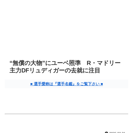
“無償の大物”にユーベ照準 R・マドリー
主力DFリュディガーの去就に注目
■ 選手愛称は『選手名鑑』をご覧下さい ■