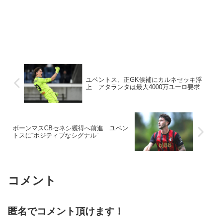
ユベントス、正GK候補にカルネセッキ浮
上 アタランタは最大4000万ユーロ要求
ボーンマスCBセネシ獲得へ前進 ユベン
トスに“ポジティブなシグナル”
コメント
匿名でコメント頂けます！