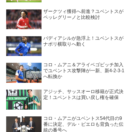
ザークツィ獲得へ前進？ユベントスが
ペッレグリーノと比較検討
バディアシルが急浮上！ユベントスが
ナポリ横取りへ動く
コロ・ムアニ＆アライベゴビッチ加入
でユベントス攻撃陣が一新、新4-2-3-1
へ転換か
アジッチ、サッスオーロ移籍が正式決
定！ユベントスは買い戻し権を確保
コロ・ムアニがユベントス54代目の9
番に決定、デル・ピエロも背負った伝
統の番号へ