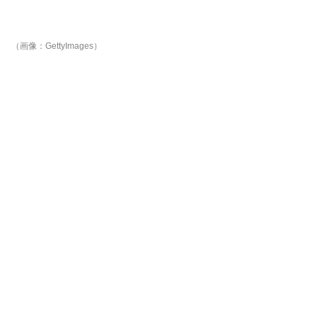
（画像：GettyImages）