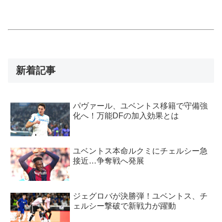
新着記事
パヴァール、ユベントス移籍で守備強
化へ！万能DFの加入効果とは
ユベントス本命ルクミにチェルシー急
接近…争奪戦へ発展
ジェグロバが決勝弾！ユベントス、チ
ェルシー撃破で新戦力が躍動