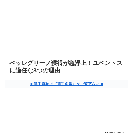
ペッレグリーノ獲得が急浮上！ユベントス
に適任な3つの理由
■ 選手愛称は『選手名鑑』をご覧下さい ■