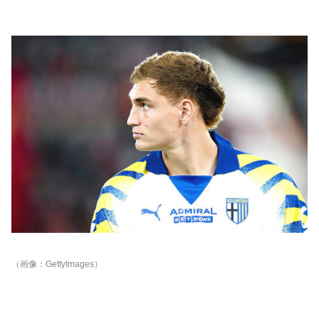
（画像：GettyImages）