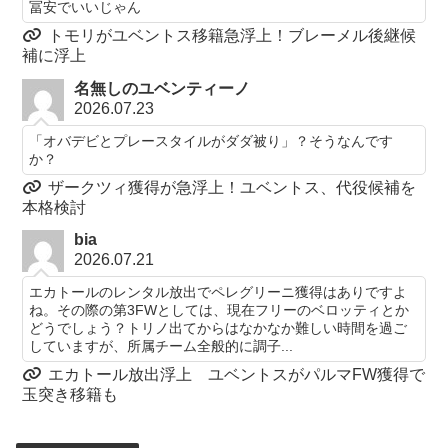
冨安でいいじゃん
トモリがユベントス移籍急浮上！ブレーメル後継候
補に浮上
名無しのユベンティーノ
2026.07.23
「オバデビとプレースタイルがダダ被り」？そうなんです
か？
ザークツィ獲得が急浮上！ユベントス、代役候補を
本格検討
bia
2026.07.21
エカトールのレンタル放出でペレグリーニ獲得はありですよ
ね。その際の第3FWとしては、現在フリーのベロッティとか
どうでしょう？トリノ出てからはなかなか難しい時間を過ご
していますが、所属チーム全般的に調子...
エカトール放出浮上 ユベントスがパルマFW獲得で
玉突き移籍も