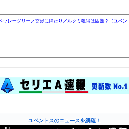
／ペッレーグリーノ交渉に隔たり／ルクミ獲得は困難？（ユベン
ユベントスのニュースを網羅！