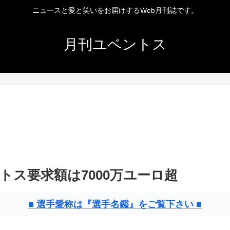
ニュースと愛と笑いをお届けするWeb月刊誌です。
月刊ユベントス
ス要求額は7000万ユーロ超
■ 選手愛称は『選手名鑑』をご覧下さい ■