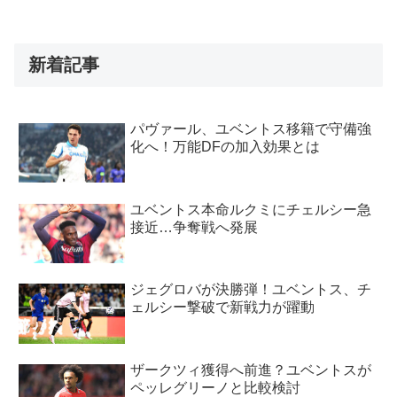
新着記事
パヴァール、ユベントス移籍で守備強
化へ！万能DFの加入効果とは
ユベントス本命ルクミにチェルシー急
接近…争奪戦へ発展
ジェグロバが決勝弾！ユベントス、チ
ェルシー撃破で新戦力が躍動
ザークツィ獲得へ前進？ユベントスが
ペッレグリーノと比較検討