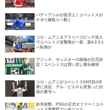
バディアシルが急浮上！ユベントスが
ナポリ横取りへ動く
コロ・ムアニ＆アライベゴビッチ加入
でユベントス攻撃陣が一新、新4-2-3-1
へ転換か
アジッチ、サッスオーロ移籍が正式決
定！ユベントスは買い戻し権を確保
コロ・ムアニがユベントス54代目の9
番に決定、デル・ピエロも背負った伝
統の番号へ
鈴木彩艶、PSGが正式オファー！ユベ
ントス争奪戦で一歩リード