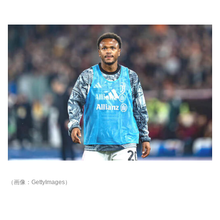
（画像：GettyImages）