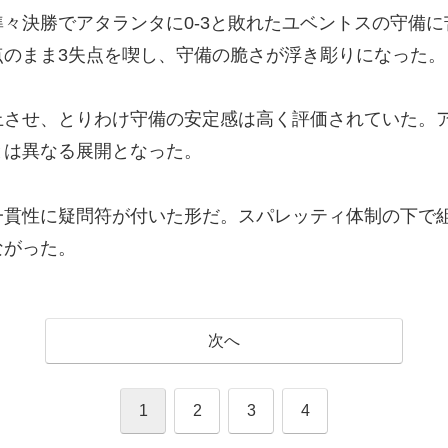
々決勝でアタランタに0-3と敗れたユベントスの守備
点のまま3失点を喫し、守備の脆さが浮き彫りになった。
上させ、とりわけ守備の安定感は高く評価されていた。
とは異なる展開となった。
一貫性に疑問符が付いた形だ。スパレッティ体制の下で
ながった。
次へ
1
2
3
4