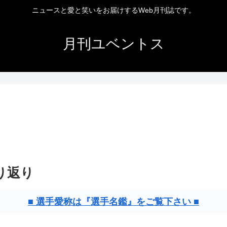
ニュースと愛と笑いをお届けするWeb月刊誌です。
月刊ユベントス
振り返り
■ 選手愛称は『選手名鑑』をご覧下さい ■