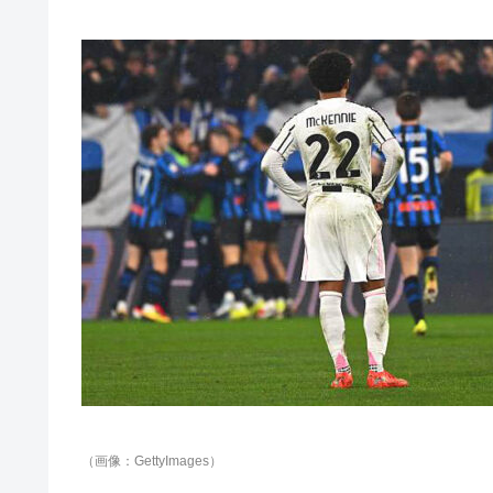
（画像：GettyImages）