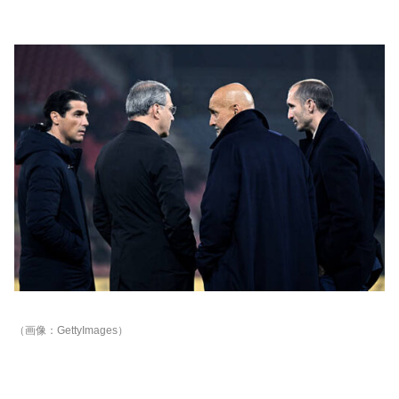
（画像：GettyImages）