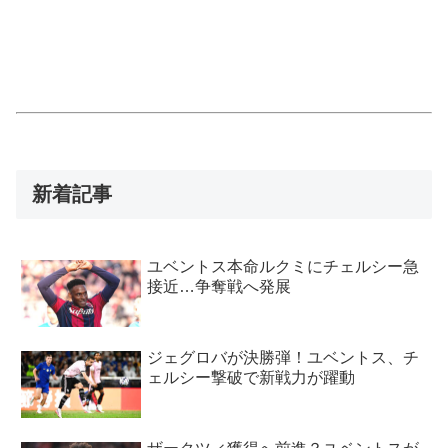
新着記事
ユベントス本命ルクミにチェルシー急
接近…争奪戦へ発展
ジェグロバが決勝弾！ユベントス、チ
ェルシー撃破で新戦力が躍動