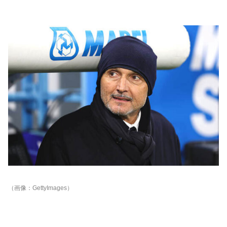
（画像：GettyImages）