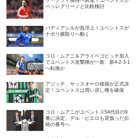
ザークツィ獲得へ前進？ユベントスが
ペッレグリーノと比較検討
バディアシルが急浮上！ユベントスが
ナポリ横取りへ動く
コロ・ムアニ＆アライベゴビッチ加入
でユベントス攻撃陣が一新、新4-2-3-1
へ転換か
アジッチ、サッスオーロ移籍が正式決
定！ユベントスは買い戻し権を確保
コロ・ムアニがユベントス54代目の9
番に決定、デル・ピエロも背負った伝
統の番号へ