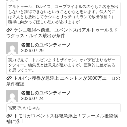
アルトゥール、Dルイス、コープマイネルスのうち２名を放出
しないと獲得できないということかなと思います。個人的に
は３人とも放出してケシエとリッチ（ミランで放出候補？）
獲得に向かってほしい思いがありますが...
ケシエ獲得へ前進、ユベントスはアルトゥール＆ド
ウグラス・ルイス放出が条件
名無しのユベンティーノ
2026.07.29
実力で見て、トルビンよりもザイオン。オバデビよりもザー
クツィー。編集長とは意見が違いますが、圧倒的に差がある
と思ってます。
トルビン獲得が急浮上 ユベントスが3000万ユーロの
条件確認
名無しのユベンティーノ
2026.07.24
冨安でいいじゃん
トモリがユベントス移籍急浮上！ブレーメル後継候
補に浮上