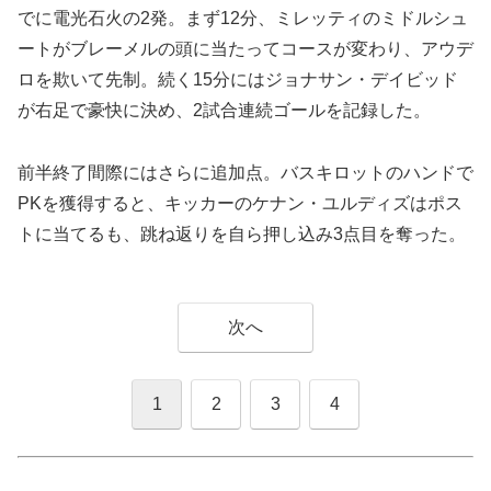
でに電光石火の2発。まず12分、ミレッティのミドルシュ
ートがブレーメルの頭に当たってコースが変わり、アウデ
ロを欺いて先制。続く15分にはジョナサン・デイビッド
が右足で豪快に決め、2試合連続ゴールを記録した。
前半終了間際にはさらに追加点。バスキロットのハンドで
PKを獲得すると、キッカーのケナン・ユルディズはポス
トに当てるも、跳ね返りを自ら押し込み3点目を奪った。
次へ
1
2
3
4