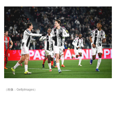
（画像：GettyImages）