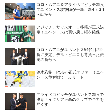
コロ・ムアニ＆アライベゴビッチ加入
でユベントス攻撃陣が一新、新4-2-3-1
へ転換か
アジッチ、サッスオーロ移籍が正式決
定！ユベントスは買い戻し権を確保
コロ・ムアニがユベントス54代目の9
番に決定、デル・ピエロも背負った伝
統の番号へ
鈴木彩艶、PSGが正式オファー！ユベ
ントス争奪戦で一歩リード
アライベゴビッチがユベントス加入で
決意「イタリア最高のクラブで全力を
尽くす」