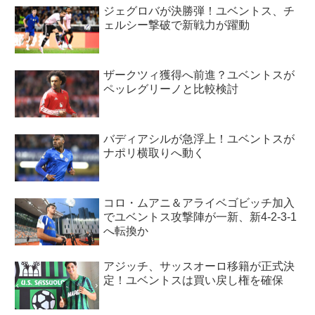
ジェグロバが決勝弾！ユベントス、チ
ェルシー撃破で新戦力が躍動
ザークツィ獲得へ前進？ユベントスが
ペッレグリーノと比較検討
バディアシルが急浮上！ユベントスが
ナポリ横取りへ動く
コロ・ムアニ＆アライベゴビッチ加入
でユベントス攻撃陣が一新、新4-2-3-1
へ転換か
アジッチ、サッスオーロ移籍が正式決
定！ユベントスは買い戻し権を確保