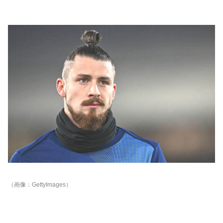
（画像：GettyImages）