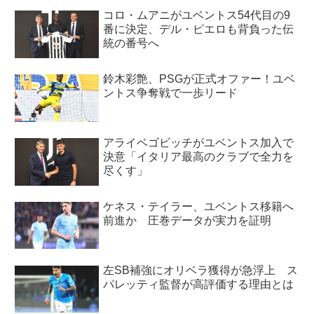
コロ・ムアニがユベントス54代目の9
番に決定、デル・ピエロも背負った伝
統の番号へ
鈴木彩艶、PSGが正式オファー！ユベ
ントス争奪戦で一歩リード
アライベゴビッチがユベントス加入で
決意「イタリア最高のクラブで全力を
尽くす」
ケネス・テイラー、ユベントス移籍へ
前進か 圧巻データが実力を証明
左SB補強にオリベラ獲得が急浮上 ス
パレッティ監督が高評価する理由とは