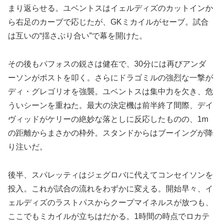
まり返らせる。ユベントスはイェルディズのカットインか
ら右足のカーブで応じたが、GKミカイルがセーブ。試合
は互いの“揺さぶり合い”で幕を開けた。
その後もパフォスの鋭さは健在で、30分には再びアンダ
ーソンがポストを叩く。さらにドラゴミルの強烈な一撃が
ディ・グレゴリオを強襲。ユベントスは集中力を欠き、危
ういシーンを重ねた。最大の決定機は前半終了間際、デイ
ヴィッドがケリーの絶妙な落としに反応したものの、1m
の距離からまさかの枠外。スタンドからはブーイングが降
り注いだ。
後半、スパレッティはジェグロバに代えてコンセイソンを
投入。これが試合の流れをわずかに変える。開始早々、イ
ェルディズのラストパスからクープマイネルスが放つも、
ここでもミカイルが立ちはだかる。1時間の時点でロカテ