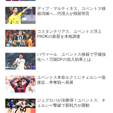
ディブ・マルティネス、ユベントス移
籍消滅へ…代理人が残留明言
コスタンテリアス、ユベントス浮上
PAOKの新星を本格調査
パヴァール、ユベントス移籍で守備強
化へ！万能DFの加入効果とは
ユベントス本命ルクミにチェルシー急
接近…争奪戦へ発展
ジェグロバが決勝弾！ユベントス、チ
ェルシー撃破で新戦力が躍動