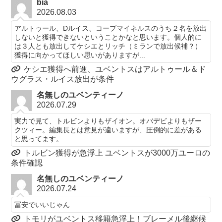
bia
2026.08.03
アルトゥール、Dルイス、コープマイネルスのうち２名を放出
しないと獲得できないということかなと思います。個人的に
は３人とも放出してケシエとリッチ（ミランで放出候補？）
獲得に向かってほしい思いがありますが...
ケシエ獲得へ前進、ユベントスはアルトゥール＆ド
ウグラス・ルイス放出が条件
名無しのユベンティーノ
2026.07.29
実力で見て、トルビンよりもザイオン。オバデビよりもザー
クツィー。編集長とは意見が違いますが、圧倒的に差がある
と思ってます。
トルビン獲得が急浮上 ユベントスが3000万ユーロの
条件確認
名無しのユベンティーノ
2026.07.24
冨安でいいじゃん
トモリがユベントス移籍急浮上！ブレーメル後継候