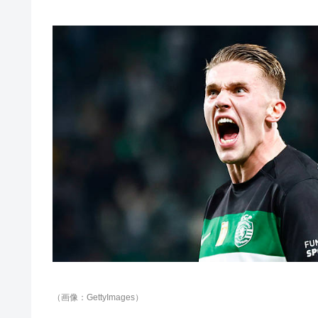
（画像：GettyImages）