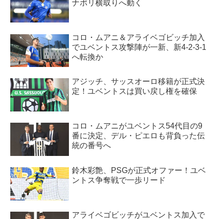
ナポリ横取りへ動く
コロ・ムアニ＆アライベゴビッチ加入
でユベントス攻撃陣が一新、新4-2-3-1
へ転換か
アジッチ、サッスオーロ移籍が正式決
定！ユベントスは買い戻し権を確保
コロ・ムアニがユベントス54代目の9
番に決定、デル・ピエロも背負った伝
統の番号へ
鈴木彩艶、PSGが正式オファー！ユベ
ントス争奪戦で一歩リード
アライベゴビッチがユベントス加入で