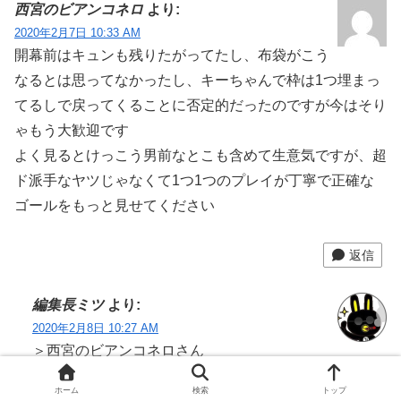
西宮のビアンコネロ
より:
2020年2月7日 10:33 AM
開幕前はキュンも残りたがってたし、布袋がこう
なるとは思ってなかったし、キーちゃんで枠は1つ埋まっ
てるしで戻ってくることに否定的だったのですが今はそり
ゃもう大歓迎です
よく見るとけっこう男前なとこも含めて生意気ですが、超
ド派手なヤツじゃなくて1つ1つのプレイが丁寧で正確な
ゴールをもっと見せてください
返信
編集長ミツ
より:
2020年2月8日 10:27 AM
＞西宮のビアンコネロさん
開幕前は「放出確実」と言われていて、そしてファン
ホーム
検索
トップ
も出ていけムードがあったんですが、それを自分の力