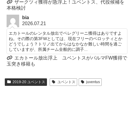
ザークツィ獲得が急浮上！ユベントス、代役候補を
本格検討
bia
2026.07.21
エカトールのレンタル放出でペレグリーニ獲得はありですよ
ね。その際の第3FWとしては、現在フリーのベロッティとか
どうでしょう？トリノ出てからはなかなか難しい時間を過ご
していますが、所属チーム全般的に調子...
エカトール放出浮上 ユベントスがパルマFW獲得で
玉突き移籍も
2019-20 ユベントス
ユベントス
juventus