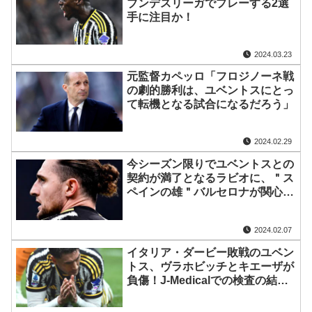
ブンデスリーガでプレーする2選
手に注目か！
2024.03.23
元監督カペッロ「フロジノーネ戦
の劇的勝利は、ユベントスにとっ
て転機となる試合になるだろう」
2024.02.29
今シーズン限りでユベントスとの
契約が満了となるラビオに、＂ス
ペインの雄＂バルセロナが関心
か！2019年にも…
2024.02.07
イタリア・ダービー敗戦のユベン
トス、ヴラホビッチとキエーザが
負傷！J-Medicalでの検査の結果
は…