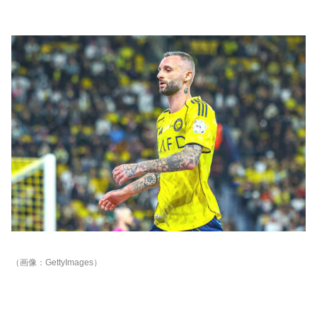
（画像：GettyImages）