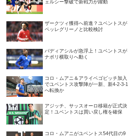
ェルシー撃破で新戦力が躍動
ザークツィ獲得へ前進？ユベントスが
ペッレグリーノと比較検討
バディアシルが急浮上！ユベントスが
ナポリ横取りへ動く
コロ・ムアニ＆アライベゴビッチ加入
でユベントス攻撃陣が一新、新4-2-3-1
へ転換か
アジッチ、サッスオーロ移籍が正式決
定！ユベントスは買い戻し権を確保
コロ・ムアニがユベントス54代目の9