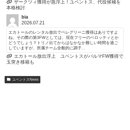
ザークツィ獲得が急浮上！ユベントス、代役候補を
本格検討
bia
2026.07.21
エカトールのレンタル放出でペレグリーニ獲得はありですよ
ね。その際の第3FWとしては、現在フリーのベロッティとか
どうでしょう？トリノ出てからはなかなか難しい時間を過ご
していますが、所属チーム全般的に調子...
エカトール放出浮上 ユベントスがパルマFW獲得で
玉突き移籍も
ユベントスNews