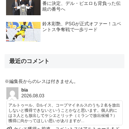
番に決定、デル・ピエロも背負った伝
統の番号へ
鈴木彩艶、PSGが正式オファー！ユベ
ントス争奪戦で一歩リード
最近のコメント
※編集長からのレスは付きません。
bia
2026.08.03
アルトゥール、Dルイス、コープマイネルスのうち２名を放出
しないと獲得できないということかなと思います。個人的に
は３人とも放出してケシエとリッチ（ミランで放出候補？）
獲得に向かってほしい思いがありますが...
ケシエ獲得へ前進、ユベントスはアルトゥール＆ド