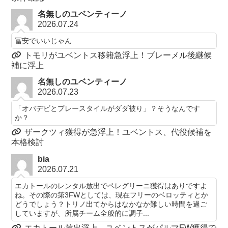
名無しのユベンティーノ
2026.07.24
冨安でいいじゃん
トモリがユベントス移籍急浮上！ブレーメル後継候
補に浮上
名無しのユベンティーノ
2026.07.23
「オバデビとプレースタイルがダダ被り」？そうなんです
か？
ザークツィ獲得が急浮上！ユベントス、代役候補を
本格検討
bia
2026.07.21
エカトールのレンタル放出でペレグリーニ獲得はありですよ
ね。その際の第3FWとしては、現在フリーのベロッティとか
どうでしょう？トリノ出てからはなかなか難しい時間を過ご
していますが、所属チーム全般的に調子...
エカトール放出浮上 ユベントスがパルマFW獲得で