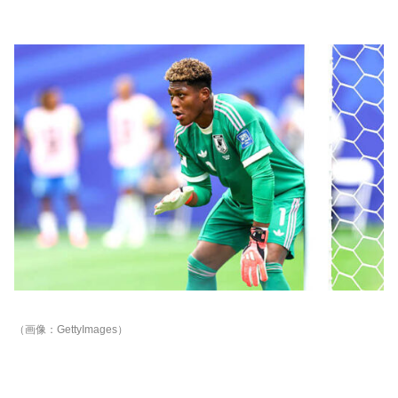
（画像：GettyImages）