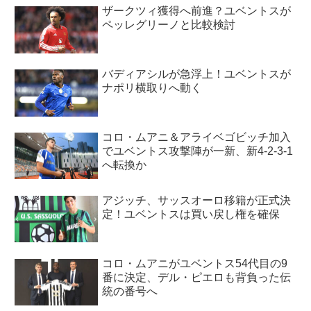
ザークツィ獲得へ前進？ユベントスが
ペッレグリーノと比較検討
バディアシルが急浮上！ユベントスが
ナポリ横取りへ動く
コロ・ムアニ＆アライベゴビッチ加入
でユベントス攻撃陣が一新、新4-2-3-1
へ転換か
アジッチ、サッスオーロ移籍が正式決
定！ユベントスは買い戻し権を確保
コロ・ムアニがユベントス54代目の9
番に決定、デル・ピエロも背負った伝
統の番号へ