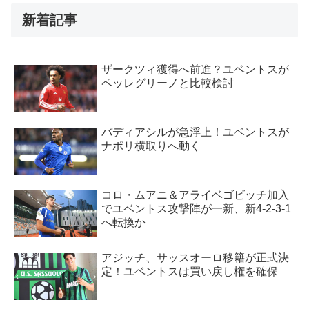
新着記事
ザークツィ獲得へ前進？ユベントスが
ペッレグリーノと比較検討
バディアシルが急浮上！ユベントスが
ナポリ横取りへ動く
コロ・ムアニ＆アライベゴビッチ加入
でユベントス攻撃陣が一新、新4-2-3-1
へ転換か
アジッチ、サッスオーロ移籍が正式決
定！ユベントスは買い戻し権を確保