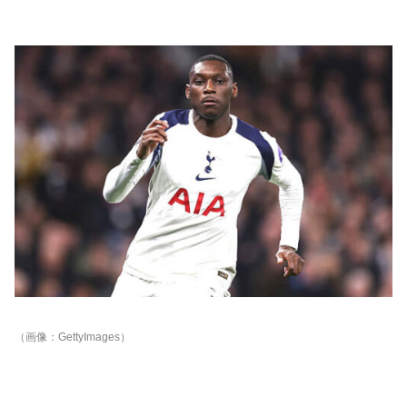
（画像：GettyImages）