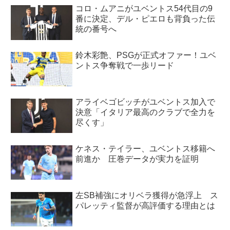
コロ・ムアニがユベントス54代目の9
番に決定、デル・ピエロも背負った伝
統の番号へ
鈴木彩艶、PSGが正式オファー！ユベ
ントス争奪戦で一歩リード
アライベゴビッチがユベントス加入で
決意「イタリア最高のクラブで全力を
尽くす」
ケネス・テイラー、ユベントス移籍へ
前進か 圧巻データが実力を証明
左SB補強にオリベラ獲得が急浮上 ス
パレッティ監督が高評価する理由とは