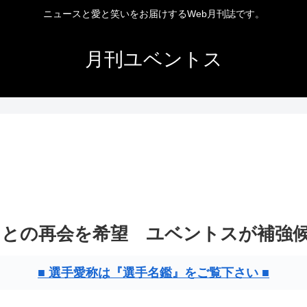
ニュースと愛と笑いをお届けするWeb月刊誌です。
月刊ユベントス
との再会を希望 ユベントスが補強
■ 選手愛称は『選手名鑑』をご覧下さい ■