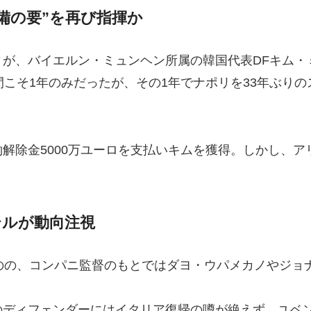
備の要”を再び指揮か
ィが、バイエルン・ミュンヘン所属の韓国代表DFキム・
間こそ1年のみだったが、その1年でナポリを33年ぶり
解除金5000万ユーロを支払いキムを獲得。しかし、
テルが動向注視
のの、コンパニ監督のもとではダヨ・ウパメカノやジョ
のディフェンダーにはイタリア復帰の噂が絶えず、ユベ