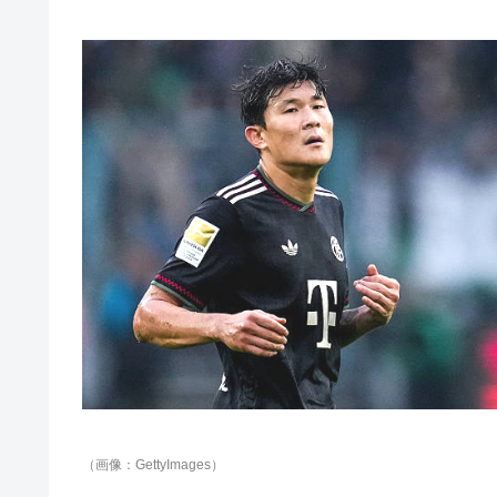
（画像：GettyImages）