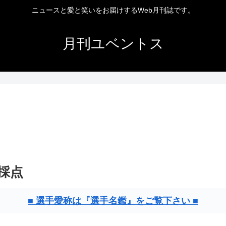
ニュースと愛と笑いをお届けするWeb月刊誌です。
月刊ユベントス
 採点
■ 選手愛称は『選手名鑑』をご覧下さい ■