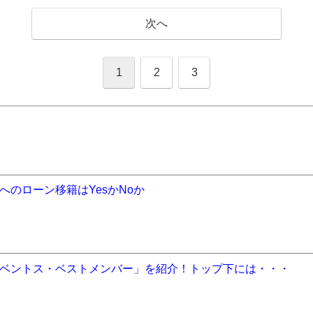
次へ
1
2
3
のローン移籍はYesかNoか
ベントス・ベストメンバー」を紹介！トップ下には・・・