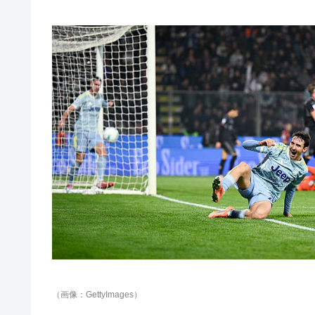
（画像：GettyImages）