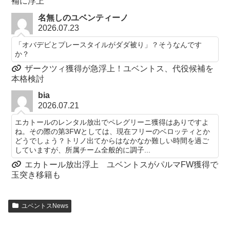
補に浮上
名無しのユベンティーノ
2026.07.23
「オバデビとプレースタイルがダダ被り」？そうなんです
か？
ザークツィ獲得が急浮上！ユベントス、代役候補を
本格検討
bia
2026.07.21
エカトールのレンタル放出でペレグリーニ獲得はありですよ
ね。その際の第3FWとしては、現在フリーのベロッティとか
どうでしょう？トリノ出てからはなかなか難しい時間を過ご
していますが、所属チーム全般的に調子...
エカトール放出浮上 ユベントスがパルマFW獲得で
玉突き移籍も
ユベントスNews