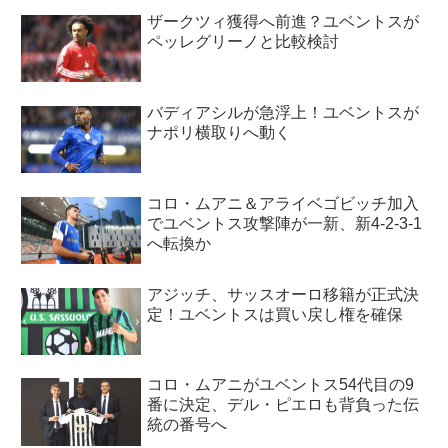
ザークツィ獲得へ前進？ユベントスが
ペッレグリーノと比較検討
バディアシルが急浮上！ユベントスが
ナポリ横取りへ動く
コロ・ムアニ＆アライベゴビッチ加入
でユベントス攻撃陣が一新、新4-2-3-1
へ転換か
アジッチ、サッスオーロ移籍が正式決
定！ユベントスは買い戻し権を確保
コロ・ムアニがユベントス54代目の9
番に決定、デル・ピエロも背負った伝
統の番号へ