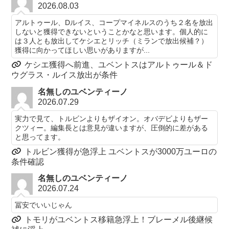
2026.08.03
アルトゥール、Dルイス、コープマイネルスのうち２名を放出
しないと獲得できないということかなと思います。個人的に
は３人とも放出してケシエとリッチ（ミランで放出候補？）
獲得に向かってほしい思いがありますが...
ケシエ獲得へ前進、ユベントスはアルトゥール＆ド
ウグラス・ルイス放出が条件
名無しのユベンティーノ
2026.07.29
実力で見て、トルビンよりもザイオン。オバデビよりもザー
クツィー。編集長とは意見が違いますが、圧倒的に差がある
と思ってます。
トルビン獲得が急浮上 ユベントスが3000万ユーロの
条件確認
名無しのユベンティーノ
2026.07.24
冨安でいいじゃん
トモリがユベントス移籍急浮上！ブレーメル後継候