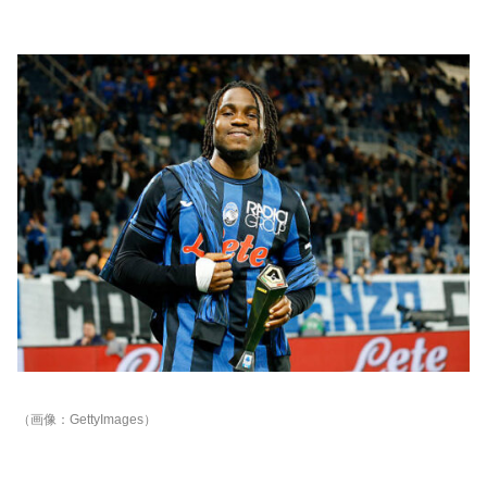
（画像：GettyImages）