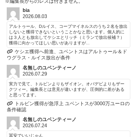
※編集長からのレスは付きません。
bia
2026.08.03
アルトゥール、Dルイス、コープマイネルスのうち２名を放出
しないと獲得できないということかなと思います。個人的に
は３人とも放出してケシエとリッチ（ミランで放出候補？）
獲得に向かってほしい思いがありますが...
ケシエ獲得へ前進、ユベントスはアルトゥール＆ド
ウグラス・ルイス放出が条件
名無しのユベンティーノ
2026.07.29
実力で見て、トルビンよりもザイオン。オバデビよりもザー
クツィー。編集長とは意見が違いますが、圧倒的に差がある
と思ってます。
トルビン獲得が急浮上 ユベントスが3000万ユーロの
条件確認
名無しのユベンティーノ
2026.07.24
冨安でいいじゃん