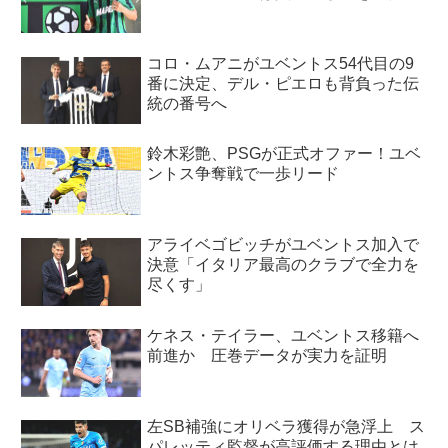
コロ・ムアニがユベントス54代目の9
番に決定、デル・ピエロも背負った伝
統の番号へ
鈴木彩艶、PSGが正式オファー！ユベ
ントス争奪戦で一歩リード
アライベゴビッチがユベントス加入で
決意「イタリア最高のクラブで全力を
尽くす」
ケネス・テイラー、ユベントス移籍へ
前進か 圧巻データが実力を証明
左SB補強にオリベラ獲得が急浮上 ス
パレッティ監督が高評価する理由とは