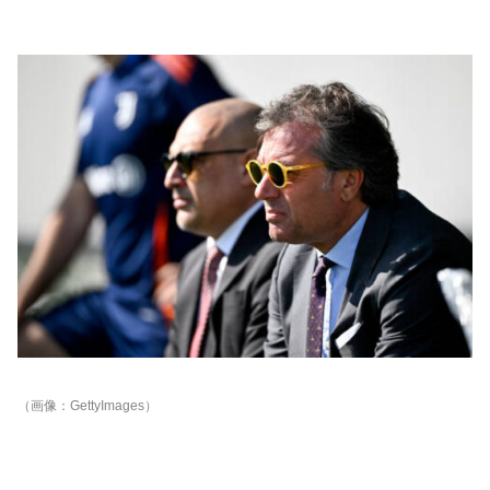
（画像：GettyImages）