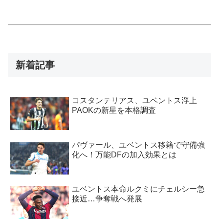
新着記事
コスタンテリアス、ユベントス浮上
PAOKの新星を本格調査
パヴァール、ユベントス移籍で守備強
化へ！万能DFの加入効果とは
ユベントス本命ルクミにチェルシー急
接近…争奪戦へ発展