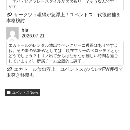
「オバデビとプレースタイルがダダ被り」？そうなんです
か？
ザークツィ獲得が急浮上！ユベントス、代役候補を
本格検討
bia
2026.07.21
エカトールのレンタル放出でペレグリーニ獲得はありですよ
ね。その際の第3FWとしては、現在フリーのベロッティとか
どうでしょう？トリノ出てからはなかなか難しい時間を過ご
していますが、所属チーム全般的に調子...
エカトール放出浮上 ユベントスがパルマFW獲得で
玉突き移籍も
ユベントスNews