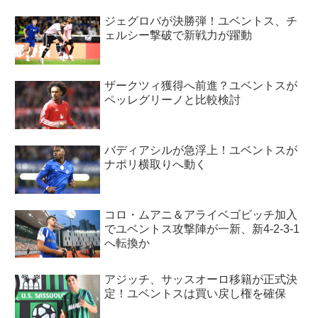
ジェグロバが決勝弾！ユベントス、チ
ェルシー撃破で新戦力が躍動
ザークツィ獲得へ前進？ユベントスが
ペッレグリーノと比較検討
バディアシルが急浮上！ユベントスが
ナポリ横取りへ動く
コロ・ムアニ＆アライベゴビッチ加入
でユベントス攻撃陣が一新、新4-2-3-1
へ転換か
アジッチ、サッスオーロ移籍が正式決
定！ユベントスは買い戻し権を確保