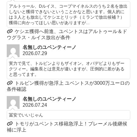
アルトゥール、Dルイス、コープマイネルスのうち２名を放出
しないと獲得できないということかなと思います。個人的に
は３人とも放出してケシエとリッチ（ミランで放出候補？）
獲得に向かってほしい思いがありますが...
ケシエ獲得へ前進、ユベントスはアルトゥール＆ド
ウグラス・ルイス放出が条件
名無しのユベンティーノ
2026.07.29
実力で見て、トルビンよりもザイオン。オバデビよりもザー
クツィー。編集長とは意見が違いますが、圧倒的に差がある
と思ってます。
トルビン獲得が急浮上 ユベントスが3000万ユーロの
条件確認
名無しのユベンティーノ
2026.07.24
冨安でいいじゃん
トモリがユベントス移籍急浮上！ブレーメル後継候
補に浮上