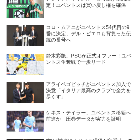
定！ユベントスは買い戻し権を確保
コロ・ムアニがユベントス54代目の9
番に決定、デル・ピエロも背負った伝
統の番号へ
鈴木彩艶、PSGが正式オファー！ユベ
ントス争奪戦で一歩リード
アライベゴビッチがユベントス加入で
決意「イタリア最高のクラブで全力を
尽くす」
ケネス・テイラー、ユベントス移籍へ
前進か 圧巻データが実力を証明