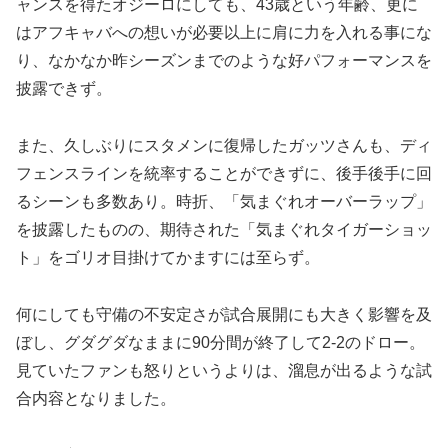
ャンスを得たオジーロにしても、43歳という年齢、更に
はアフキャバへの想いが必要以上に肩に力を入れる事にな
り、なかなか昨シーズンまでのような好パフォーマンスを
披露できず。
また、久しぶりにスタメンに復帰したガッツさんも、ディ
フェンスラインを統率することができずに、後手後手に回
るシーンも多数あり。時折、「気まぐれオーバーラップ」
を披露したものの、期待された「気まぐれタイガーショッ
ト」をゴリオ目掛けてかますには至らず。
何にしても守備の不安定さが試合展開にも大きく影響を及
ぼし、グダグダなままに90分間が終了して2-2のドロー。
見ていたファンも怒りというよりは、溜息が出るような試
合内容となりました。