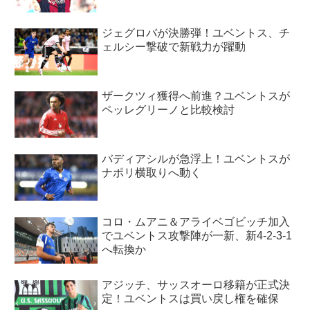
ジェグロバが決勝弾！ユベントス、チ
ェルシー撃破で新戦力が躍動
ザークツィ獲得へ前進？ユベントスが
ペッレグリーノと比較検討
バディアシルが急浮上！ユベントスが
ナポリ横取りへ動く
コロ・ムアニ＆アライベゴビッチ加入
でユベントス攻撃陣が一新、新4-2-3-1
へ転換か
アジッチ、サッスオーロ移籍が正式決
定！ユベントスは買い戻し権を確保