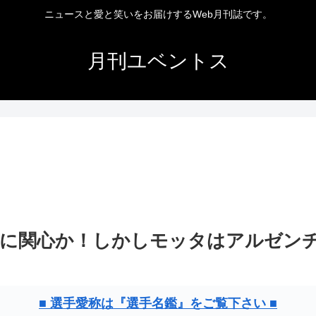
ニュースと愛と笑いをお届けするWeb月刊誌です。
月刊ユベントス
に関心か！しかしモッタはアルゼン
■ 選手愛称は『選手名鑑』をご覧下さい ■