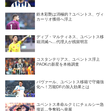
鈴木彩艶は消極的？ユベントス、ヴィ
カーリオ獲得へ浮上
ディブ・マルティネス、ユベントス移
籍消滅へ…代理人が残留明言
コスタンテリアス、ユベントス浮上
PAOKの新星を本格調査
パヴァール、ユベントス移籍で守備強
化へ！万能DFの加入効果とは
ユベントス本命ルクミにチェルシー急
接近…争奪戦へ発展