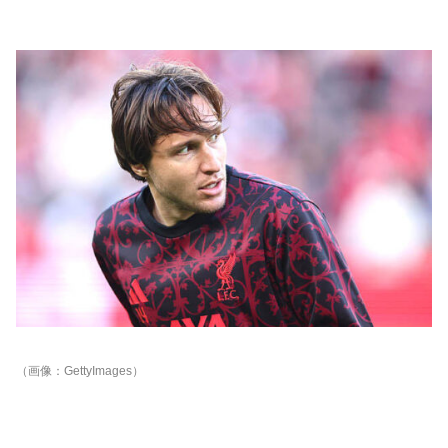
（画像：GettyImages）