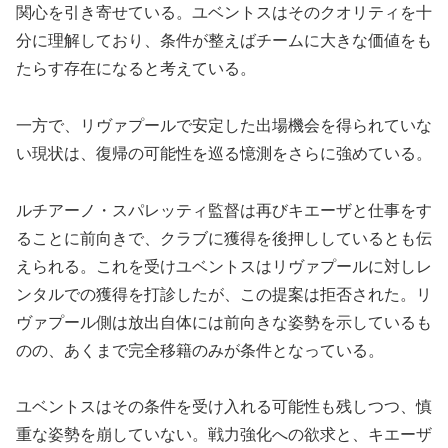
関心を引き寄せている。ユベントスはそのクオリティを十
分に理解しており、条件が整えばチームに大きな価値をも
たらす存在になると考えている。
一方で、リヴァプールで安定した出場機会を得られていな
い現状は、復帰の可能性を巡る憶測をさらに強めている。
ルチアーノ・スパレッティ監督は再びキエーザと仕事をす
ることに前向きで、クラブに獲得を後押ししているとも伝
えられる。これを受けユベントスはリヴァプールに対しレ
ンタルでの獲得を打診したが、この提案は拒否された。リ
ヴァプール側は放出自体には前向きな姿勢を示しているも
のの、あくまで完全移籍のみが条件となっている。
ユベントスはその条件を受け入れる可能性も残しつつ、慎
重な姿勢を崩していない。戦力強化への欲求と、キエーザ