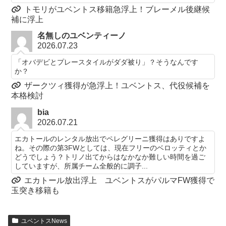
トモリがユベントス移籍急浮上！ブレーメル後継候
補に浮上
名無しのユベンティーノ
2026.07.23
「オバデビとプレースタイルがダダ被り」？そうなんです
か？
ザークツィ獲得が急浮上！ユベントス、代役候補を
本格検討
bia
2026.07.21
エカトールのレンタル放出でペレグリーニ獲得はありですよ
ね。その際の第3FWとしては、現在フリーのベロッティとか
どうでしょう？トリノ出てからはなかなか難しい時間を過ご
していますが、所属チーム全般的に調子...
エカトール放出浮上 ユベントスがパルマFW獲得で
玉突き移籍も
ユベントスNews