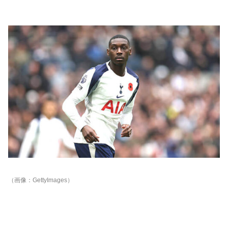
（画像：GettyImages）