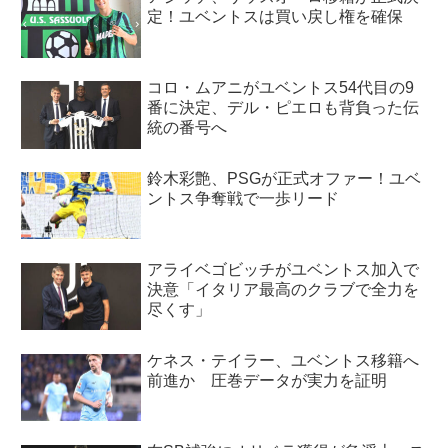
定！ユベントスは買い戻し権を確保
コロ・ムアニがユベントス54代目の9
番に決定、デル・ピエロも背負った伝
統の番号へ
鈴木彩艶、PSGが正式オファー！ユベ
ントス争奪戦で一歩リード
アライベゴビッチがユベントス加入で
決意「イタリア最高のクラブで全力を
尽くす」
ケネス・テイラー、ユベントス移籍へ
前進か 圧巻データが実力を証明