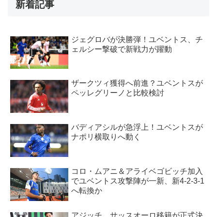
新着記事
ジェグロバが決勝弾！ユベントス、チ
ェルシー撃破で新戦力が躍動
ザークツィ獲得へ前進？ユベントスが
ペッレグリーノと比較検討
バディアシルが急浮上！ユベントスが
ナポリ横取りへ動く
コロ・ムアニ＆アライベゴビッチ加入
でユベントス攻撃陣が一新、新4-2-3-1
へ転換か
アジッチ、サッスオーロ移籍が正式決