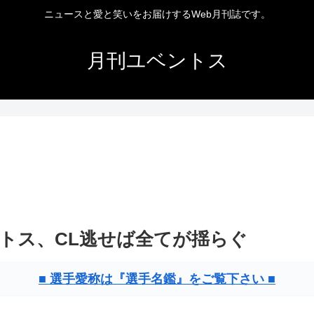
ニュースと愛と笑いをお届けするWeb月刊誌です。
月刊ユベントス
ントス、CL逃せば全てが揺らぐ
■ 選手愛称は『選手名鑑』をご覧下さい ■