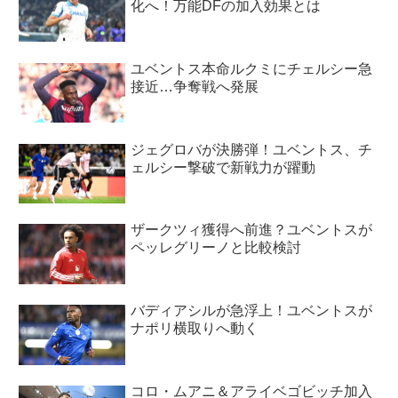
化へ！万能DFの加入効果とは
ユベントス本命ルクミにチェルシー急
接近…争奪戦へ発展
ジェグロバが決勝弾！ユベントス、チ
ェルシー撃破で新戦力が躍動
ザークツィ獲得へ前進？ユベントスが
ペッレグリーノと比較検討
バディアシルが急浮上！ユベントスが
ナポリ横取りへ動く
コロ・ムアニ＆アライベゴビッチ加入