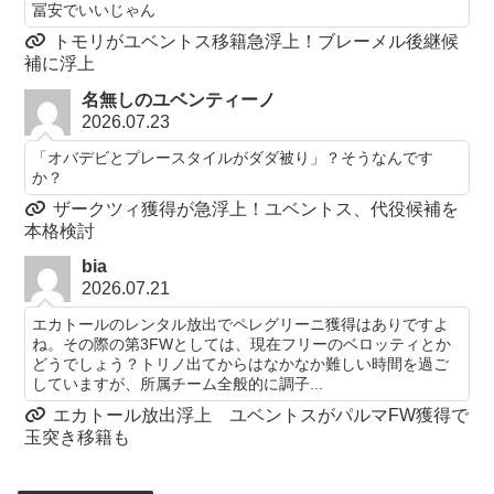
冨安でいいじゃん
トモリがユベントス移籍急浮上！ブレーメル後継候
補に浮上
名無しのユベンティーノ
2026.07.23
「オバデビとプレースタイルがダダ被り」？そうなんです
か？
ザークツィ獲得が急浮上！ユベントス、代役候補を
本格検討
bia
2026.07.21
エカトールのレンタル放出でペレグリーニ獲得はありですよ
ね。その際の第3FWとしては、現在フリーのベロッティとか
どうでしょう？トリノ出てからはなかなか難しい時間を過ご
していますが、所属チーム全般的に調子...
エカトール放出浮上 ユベントスがパルマFW獲得で
玉突き移籍も