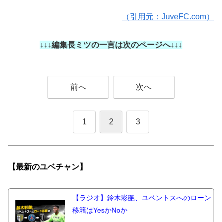
（引用元：JuveFC.com）
↓↓↓編集長ミツの一言は次のページへ↓↓↓
前へ
次へ
1
2
3
【最新の
ユベチャン】
【ラジオ】鈴木彩艶、ユベントスへのローン
移籍はYesかNoか