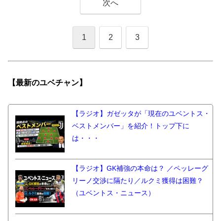
次へ
1
2
3
【最新の
ユベチャン】
【ラジオ】ガゼッタが「現在のユベントス・
ベストメンバー」を紹介！トップ下に
は・・・
【ラジオ】GK補強の本命は？ ／ペッレーグ
リーノ交渉に隔たり／ルクミ獲得は困難？
（ユベントス・ニュース）