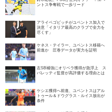
ントス争奪戦で一歩リード
アライベゴビッチがユベントス加入で
決意「イタリア最高のクラブで全力を
尽くす」
ケネス・テイラー、ユベントス移籍へ
前進か 圧巻データが実力を証明
左SB補強にオリベラ獲得が急浮上 ス
パレッティ監督が高評価する理由とは
ケシエ獲得へ前進、ユベントスはアル
トゥール＆ドウグラス・ルイス放出が
条件