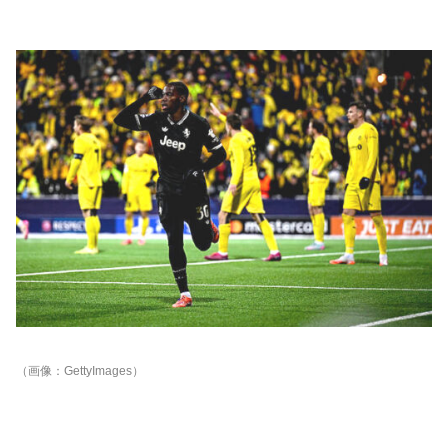
（画像：GettyImages）