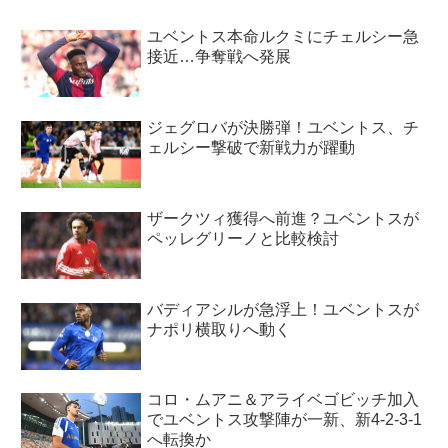
ユベントス本命ルクミにチェルシー急
接近…争奪戦へ発展
ジェグロバが決勝弾！ユベントス、チ
ェルシー撃破で新戦力が躍動
ザークツィ獲得へ前進？ユベントスが
ペッレグリーノと比較検討
バディアシルが急浮上！ユベントスが
ナポリ横取りへ動く
コロ・ムアニ＆アライベゴビッチ加入
でユベントス攻撃陣が一新、新4-2-3-1
へ転換か