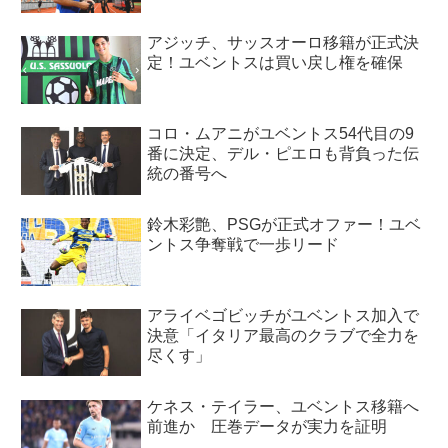
アジッチ、サッスオーロ移籍が正式決
定！ユベントスは買い戻し権を確保
コロ・ムアニがユベントス54代目の9
番に決定、デル・ピエロも背負った伝
統の番号へ
鈴木彩艶、PSGが正式オファー！ユベ
ントス争奪戦で一歩リード
アライベゴビッチがユベントス加入で
決意「イタリア最高のクラブで全力を
尽くす」
ケネス・テイラー、ユベントス移籍へ
前進か 圧巻データが実力を証明