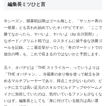
編集長ミツひと言
今シーズン、開幕戦以降はゴール無しと、「サッカー界の
一発屋」とも言われ始めていたオバデビですが、「ここで
勝てなかったら、ヤバいよ、ヤバいよ（by 出川哲郎）」
なボード／グリムト戦では、ロスタイムに値千金な決勝ゴ
ールを記録。ここ最近挙がっていた「冬のマーケットでの
放出の噂」も、これで収まるのではないかと予想します。
元々、オバデビは「THE ストライカー」っていうよりは
「THE オバチャン」。冷蔵庫の余り物を使って献立を決
めるマルチプレーヤーであり、得点こそ少ないものの、ピ
ッチに立てば高い足元のスキルでビルドアップやゲームメ
イクに加担していたのは、気付いているファンも少なくな
いはず。編集長としても「身に付けている能力は高い選