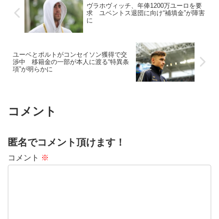
ヴラホヴィッチ、年俸1200万ユーロを要
求 ユベントス退団に向け“補填金”が障害
に
ユーベとポルトがコンセイソン獲得で交
渉中 移籍金の一部が本人に渡る“特異条
項”が明らかに
コメント
匿名でコメント頂けます！
コメント
※