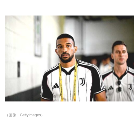
（画像：GettyImages）