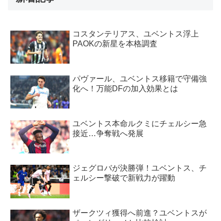
コスタンテリアス、ユベントス浮上
PAOKの新星を本格調査
パヴァール、ユベントス移籍で守備強
化へ！万能DFの加入効果とは
ユベントス本命ルクミにチェルシー急
接近…争奪戦へ発展
ジェグロバが決勝弾！ユベントス、チ
ェルシー撃破で新戦力が躍動
ザークツィ獲得へ前進？ユベントスが