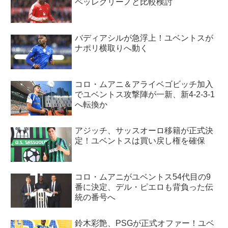
ペッレグリーノと比較検討
バディアシルが急浮上！ユベントスが
ナポリ横取りへ動く
コロ・ムアニ＆アライベゴビッチ加入
でユベントス攻撃陣が一新、新4-2-3-1
へ転換か
アジッチ、サッスオーロ移籍が正式決
定！ユベントスは買い戻し権を確保
コロ・ムアニがユベントス54代目の9
番に決定、デル・ピエロも背負った伝
統の番号へ
鈴木彩艶、PSGが正式オファー！ユベ