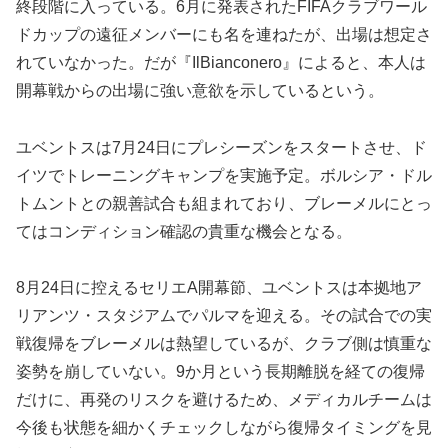
終段階に入っている。6月に発表されたFIFAクラブワール
ドカップの遠征メンバーにも名を連ねたが、出場は想定さ
れていなかった。だが『IlBianconero』によると、本人は
開幕戦からの出場に強い意欲を示しているという。
ユベントスは7月24日にプレシーズンをスタートさせ、ド
イツでトレーニングキャンプを実施予定。ボルシア・ドル
トムントとの親善試合も組まれており、ブレーメルにとっ
てはコンディション確認の貴重な機会となる。
8月24日に控えるセリエA開幕節、ユベントスは本拠地ア
リアンツ・スタジアムでパルマを迎える。その試合での実
戦復帰をブレーメルは熱望しているが、クラブ側は慎重な
姿勢を崩していない。9か月という長期離脱を経ての復帰
だけに、再発のリスクを避けるため、メディカルチームは
今後も状態を細かくチェックしながら復帰タイミングを見