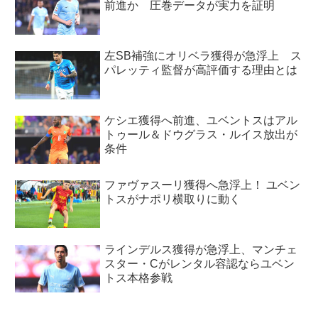
前進か 圧巻データが実力を証明
左SB補強にオリベラ獲得が急浮上 ス
パレッティ監督が高評価する理由とは
ケシエ獲得へ前進、ユベントスはアル
トゥール＆ドウグラス・ルイス放出が
条件
ファヴァスーリ獲得へ急浮上！ ユベン
トスがナポリ横取りに動く
ラインデルス獲得が急浮上、マンチェ
スター・Cがレンタル容認ならユベン
トス本格参戦