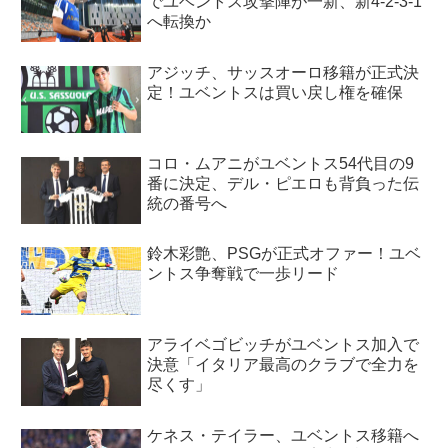
でユベントス攻撃陣が一新、新4-2-3-1
へ転換か
アジッチ、サッスオーロ移籍が正式決
定！ユベントスは買い戻し権を確保
コロ・ムアニがユベントス54代目の9
番に決定、デル・ピエロも背負った伝
統の番号へ
鈴木彩艶、PSGが正式オファー！ユベ
ントス争奪戦で一歩リード
アライベゴビッチがユベントス加入で
決意「イタリア最高のクラブで全力を
尽くす」
ケネス・テイラー、ユベントス移籍へ