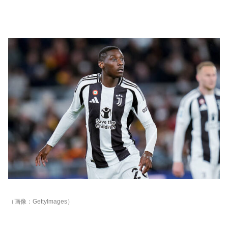
（画像：GettyImages）