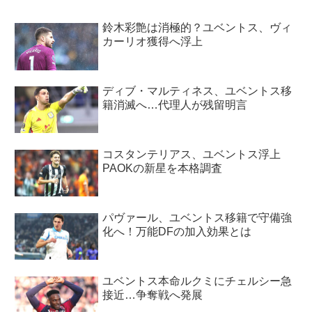
鈴木彩艶は消極的？ユベントス、ヴィ
カーリオ獲得へ浮上
ディブ・マルティネス、ユベントス移
籍消滅へ…代理人が残留明言
コスタンテリアス、ユベントス浮上
PAOKの新星を本格調査
パヴァール、ユベントス移籍で守備強
化へ！万能DFの加入効果とは
ユベントス本命ルクミにチェルシー急
接近…争奪戦へ発展