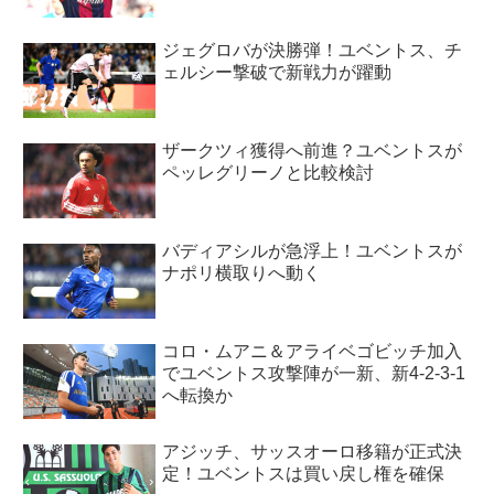
ジェグロバが決勝弾！ユベントス、チ
ェルシー撃破で新戦力が躍動
ザークツィ獲得へ前進？ユベントスが
ペッレグリーノと比較検討
バディアシルが急浮上！ユベントスが
ナポリ横取りへ動く
コロ・ムアニ＆アライベゴビッチ加入
でユベントス攻撃陣が一新、新4-2-3-1
へ転換か
アジッチ、サッスオーロ移籍が正式決
定！ユベントスは買い戻し権を確保