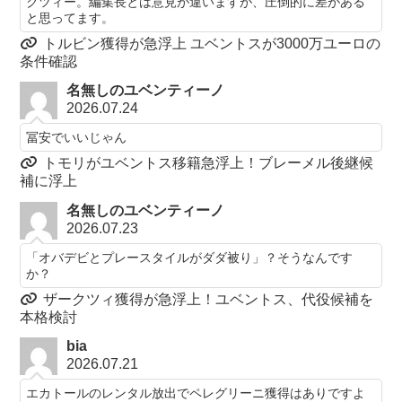
クツィー。編集長とは意見が違いますが、圧倒的に差がある
と思ってます。
トルビン獲得が急浮上 ユベントスが3000万ユーロの
条件確認
名無しのユベンティーノ
2026.07.24
冨安でいいじゃん
トモリがユベントス移籍急浮上！ブレーメル後継候
補に浮上
名無しのユベンティーノ
2026.07.23
「オバデビとプレースタイルがダダ被り」？そうなんです
か？
ザークツィ獲得が急浮上！ユベントス、代役候補を
本格検討
bia
2026.07.21
エカトールのレンタル放出でペレグリーニ獲得はありですよ