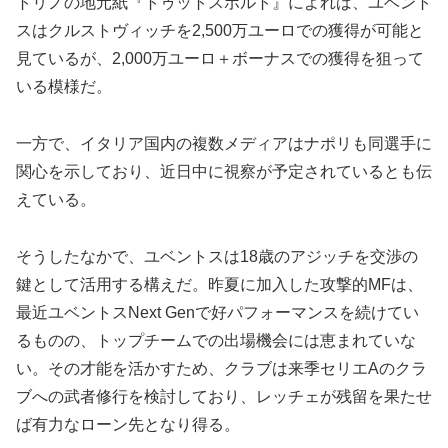
トリノの地元紙『トゥットスポルト』によれば、ユベント
スはクルストヴィッチを2,500万ユーロでの獲得が可能と
見ているが、2,000万ユーロ＋ボーナスでの獲得を狙って
いる模様だ。
一方で、イタリア国内の複数メディアはナポリも同選手に
関心を示しており、近日中に視察が予定されているとも伝
えている。
そうしたなかで、ユベントスは18歳のアジッチを交渉の
鍵として活用する構えだ。昨夏に加入した攻撃的MFは、
最近ユベントスNext Genで好パフォーマンスを続けてい
るものの、トップチームでの出場機会には恵まれていな
い。その才能を活かすため、クラブは来季セリエAのクラ
ブへの武者修行を検討しており、レッチェが残留を果たせ
ば有力なローン先となり得る。