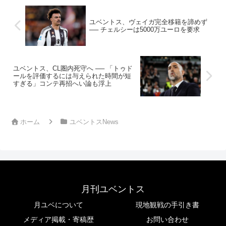
ユベントス、ヴェイガ完全移籍を諦めず
── チェルシーは5000万ユーロを要求
ユベントス、CL圏内死守へ ── 「トゥド
ールを評価するには与えられた時間が短
すぎる」コンテ再招へい論も浮上
ホーム
ユベントスNews
月刊ユベントス
月ユベについて
現地観戦の手引き書
メディア掲載・寄稿歴
お問い合わせ