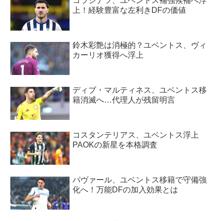
コラシナツ、ユベントス補強候補へ浮
上！経験豊富な左利きDFの価値
鈴木彩艶は消極的？ユベントス、ヴィ
カーリオ獲得へ浮上
ディブ・マルティネス、ユベントス移
籍消滅へ…代理人が残留明言
コスタンテリアス、ユベントス浮上
PAOKの新星を本格調査
パヴァール、ユベントス移籍で守備強
化へ！万能DFの加入効果とは