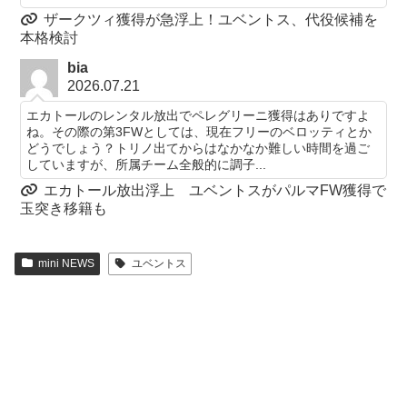
ザークツィ獲得が急浮上！ユベントス、代役候補を
本格検討
bia
2026.07.21
エカトールのレンタル放出でペレグリーニ獲得はありですよ
ね。その際の第3FWとしては、現在フリーのベロッティとか
どうでしょう？トリノ出てからはなかなか難しい時間を過ご
していますが、所属チーム全般的に調子...
エカトール放出浮上 ユベントスがパルマFW獲得で
玉突き移籍も
mini NEWS
ユベントス