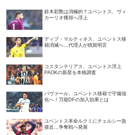
鈴木彩艶は消極的？ユベントス、ヴィ
カーリオ獲得へ浮上
ディブ・マルティネス、ユベントス移
籍消滅へ…代理人が残留明言
コスタンテリアス、ユベントス浮上
PAOKの新星を本格調査
パヴァール、ユベントス移籍で守備強
化へ！万能DFの加入効果とは
ユベントス本命ルクミにチェルシー急
接近…争奪戦へ発展