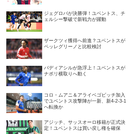
ジェグロバが決勝弾！ユベントス、チ
ェルシー撃破で新戦力が躍動
ザークツィ獲得へ前進？ユベントスが
ペッレグリーノと比較検討
バディアシルが急浮上！ユベントスが
ナポリ横取りへ動く
コロ・ムアニ＆アライベゴビッチ加入
でユベントス攻撃陣が一新、新4-2-3-1
へ転換か
アジッチ、サッスオーロ移籍が正式決
定！ユベントスは買い戻し権を確保