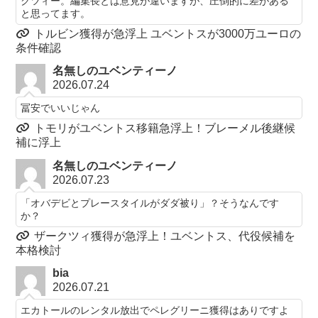
クツィー。編集長とは意見が違いますが、圧倒的に差がある
と思ってます。
トルビン獲得が急浮上 ユベントスが3000万ユーロの
条件確認
名無しのユベンティーノ
2026.07.24
冨安でいいじゃん
トモリがユベントス移籍急浮上！ブレーメル後継候
補に浮上
名無しのユベンティーノ
2026.07.23
「オバデビとプレースタイルがダダ被り」？そうなんです
か？
ザークツィ獲得が急浮上！ユベントス、代役候補を
本格検討
bia
2026.07.21
エカトールのレンタル放出でペレグリーニ獲得はありですよ